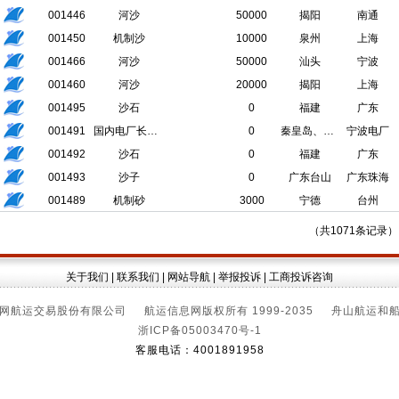
001446
河沙
50000
揭阳
南通
001450
机制沙
10000
泉州
上海
001466
河沙
50000
汕头
宁波
001460
河沙
20000
揭阳
上海
001495
沙石
0
福建
广东
001491
国内电厂长协煤
0
秦皇岛、曹妃甸
宁波电厂
001492
沙石
0
福建
广东
001493
沙子
0
广东台山
广东珠海
001489
机制砂
3000
宁德
台州
（共1071条记录
关于我们
|
联系我们
|
网站导航
|
举报投诉
|
工商投诉咨询
网航运交易股份有限公司 航运信息网版权所有 1999-2035 舟山航运和
浙ICP备05003470号-1
客服电话：4001891958