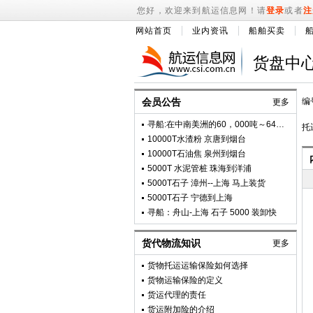
您好，欢迎来到航运信息网！请
登录
或者
注
网站首页
业内资讯
船舶买卖
货盘中
会员公告
编
更多
寻船:在中南美洲的60，000吨～64，000吨的货船(智利到中国)。需要多艘船舶
托
10000T水渣粉 京唐到烟台
10000T石油焦 泉州到烟台
5000T 水泥管桩 珠海到洋浦
5000T石子 漳州--上海 马上装货
5000T石子 宁德到上海
寻船：舟山-上海 石子 5000 装卸快
货代物流知识
更多
货物托运运输保险如何选择
货物运输保险的定义
货运代理的责任
货运附加险的介绍