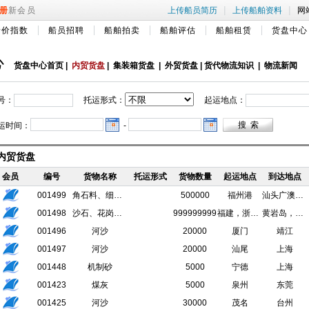
|
|
册
新会员
上传船员简历
上传船舶资料
网
船价指数
船员招聘
船舶拍卖
船舶评估
船舶租赁
货盘中心
心
货盘中心首页
|
内贸货盘
|
集装箱货盘
|
外贸货盘
|
货代物流知识
|
物流新闻
号：
托运形式：
起运地点：
运时间：
-
内贸货盘
会员
编号
货物名称
托运形式
货物数量
起运地点
到达地点
001499
角石料、细沙石、小块花岗岩
500000
福州港
汕头广澳港区海域
001498
沙石、花岗岩、碎石、吨石
999999999
福建，浙江，广西
黄岩岛，南澳岛
001496
河沙
20000
厦门
靖江
001497
河沙
20000
汕尾
上海
001448
机制砂
5000
宁德
上海
001423
煤灰
5000
泉州
东莞
001425
河沙
30000
茂名
台州