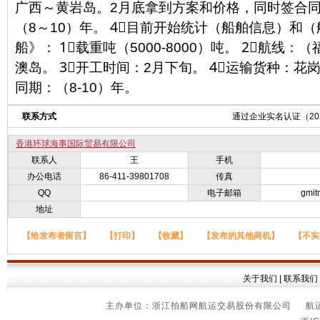
广西～黄岩岛。2月底拿到方案和价格，同时签合
（8～10）年。 4⃣目前开始统计（船舶信息）和
船》： 1⃣载重吨（5000-8000）吨。 2⃣航线
澳岛。 3⃣开工时间：2月下旬。 4⃣运输货种：花
同期：（8-10）年。
联系方式
通过企业实名认证（2023
香港环球海事国际贸易有限公司
联系人
王
手机
办公电话
86-411-39801708
传真
QQ
电子邮箱
gmit
地址
【给发布者留言】
【打印】
【收藏】
【发布的其他商机】
【不实
关于我们
|
联系我们
主办单位：浙江拍船网航运交易股份有限公司 航运信