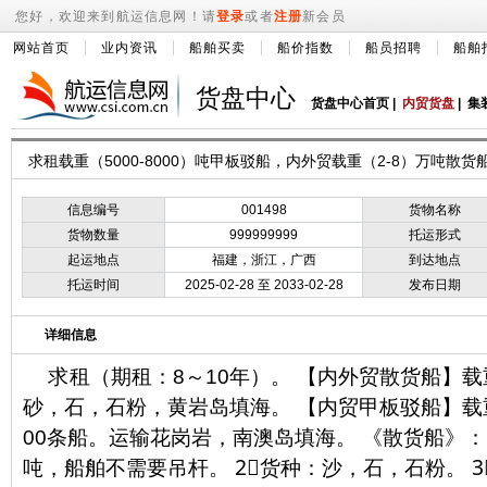
您好，欢迎来到航运信息网！请
登录
或者
注册
新会员
网站首页
业内资讯
船舶买卖
船价指数
船员招聘
船舶
货盘中心
货盘中心首页
|
内贸货盘
|
集
求租载重（5000-8000）吨甲板驳船，内外贸载重（2-8）万吨散货
信息编号
001498
货物名称
货物数量
999999999
托运形式
起运地点
福建，浙江，广西
到达地点
托运时间
2025-02-28 至 2033-02-28
发布日期
详细信息
求租（期租：8～10年）。 【内外贸散货船】载
砂，石，石粉，黄岩岛填海。 【内贸甲板驳船】载重（5
00条船。运输花岗岩，南澳岛填海。 《散货船》： 
吨，船舶不需要吊杆。 2⃣货种：沙，石，石粉。 