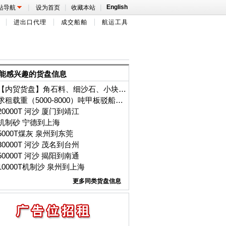
|
|
|
English
站导航
设为首页
收藏本站
进出口代理
成交船舶
航运工具
能感兴趣的货盘信息
【内贸货盘】角石料、细沙石、小块花岗岩/30-50万/吨/月（长期有效）/2026年6月-8月/福州港到/汕头广澳港区海域
求租载重（5000-8000）吨甲板驳船，内外贸载重（2-8）万吨散货船
20000T 河沙 厦门到靖江
机制砂 宁德到上海
5000T煤灰 泉州到东莞
30000T 河沙 茂名到台州
50000T 河沙 揭阳到南通
10000T机制沙 泉州到上海
更多同类货盘信息